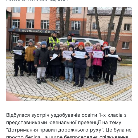
Відбулася зустріч уздобувачів освіти 1-х класів з
представниками ювенальної превенції на тему
“Дотримання правил дорожнього руху”. Це була не
просто бесіда , а щире безпосереднє спілкування,