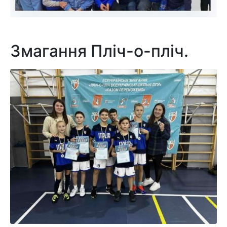
Змагання Пліч-о-пліч.