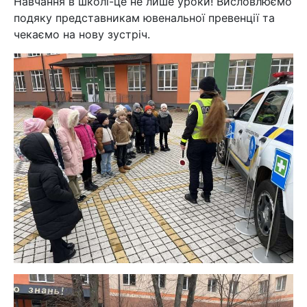
Навчання в школі-це не лише уроки! Висловлюємо
подяку представникам ювенальної превенції та
чекаємо на нову зустріч.